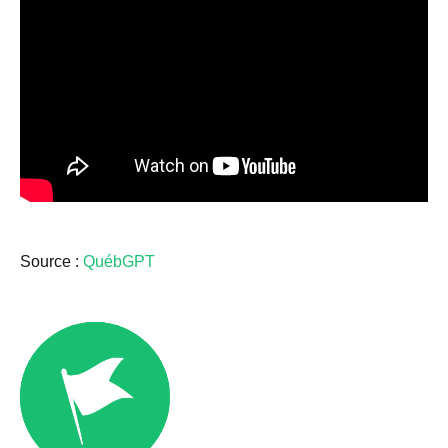
Source :
QuébGPT