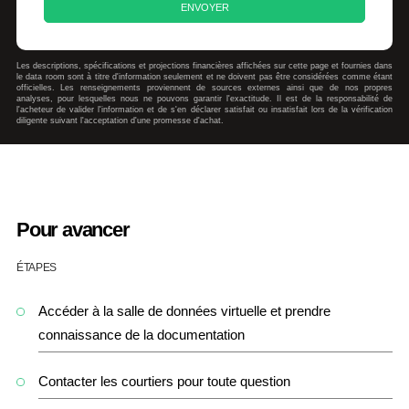
Les descriptions, spécifications et projections financières affichées sur cette page et fournies dans
le data room sont à titre d'information seulement et ne doivent pas être considérées comme étant
officielles. Les renseignements proviennent de sources externes ainsi que de nos propres
analyses, pour lesquelles nous ne pouvons garantir l'exactitude. Il est de la responsabilité de
l'acheteur de valider l'information et de s'en déclarer satisfait ou insatisfait lors de la vérification
diligente suivant l'acceptation d'une promesse d'achat.
Pour avancer
ÉTAPES
Accéder à la salle de données virtuelle et prendre
connaissance de la documentation
Contacter les courtiers pour toute question