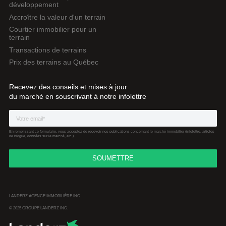
développement
Accroître la valeur d'un terrain
Courtier immobilier pour un
terrain
Transactions de terrains
Prix des terrains au Québec
Recevez des conseils et mises à jour
du marché en souscrivant à notre infolettre
En remplissant ce formulaire, vous acceptez de recevoir nos publications concernant le marché immobilier (infolettre, articles
de blogue, données sur le marché, etc.)
LANDERZ AGENCE IMMOBILIÈRE INC.
© 2025 GROUPE LANDERZ INC.