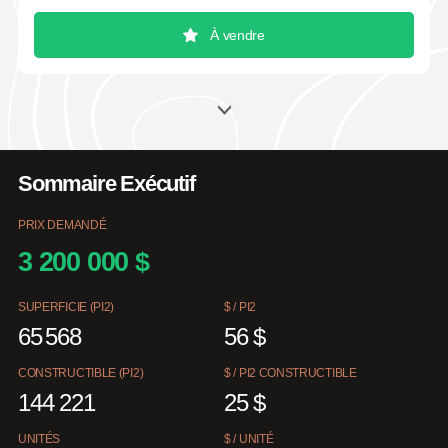
À vendre
Sommaire Exécutif
PRIX DEMANDÉ
3 200 000 $
SUPERFICIE (PI2)
$ / PI2
65 568
56 $
CONSTRUCTIBLE (PI2)
$ / PI2 CONSTRUCTIBLE
144 221
25 $
UNITÉS
$ / UNITÉ