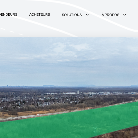
VENDEURS
ACHETEURS
SOLUTIONS
À PROPOS
VENDEURS
ACHETEURS
SOLUTIONS
À PROPOS
Acquisition de
À propos de
terrain
Landerz
Vente de terrain
Contenus et
nouvelles
Vente de terre
agricole
Devenir courtier
Valorisation
Emplois
foncière
Contact
Données
Marketwatch
Application web