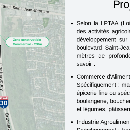
Proj
Selon la LPTAA (Loi 
des activités agricol
développement sur l
boulevard Saint-Jea
mètres de profonde
savoir :
Commerce d'Alimenta
Spécifiquement : mag
épicerie fine ou spéc
boulangerie, boucheri
et légumes, pâtisser
Industrie Agroaliment