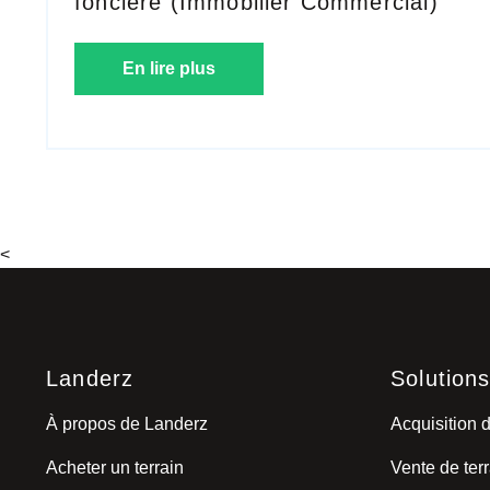
foncière (Immobilier Commercial)
En lire plus
<
Landerz
Solution
À propos de Landerz
Acquisition d
Acheter un terrain
Vente de terr