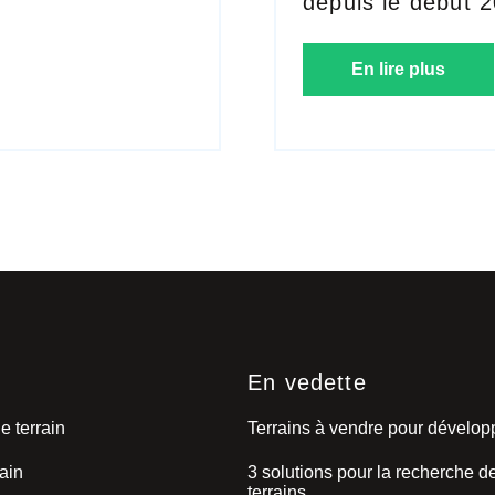
depuis le début 
En lire plus
s
En vedette
e terrain
Terrains à vendre pour dévelo
ain
3 solutions pour la recherche d
terrains