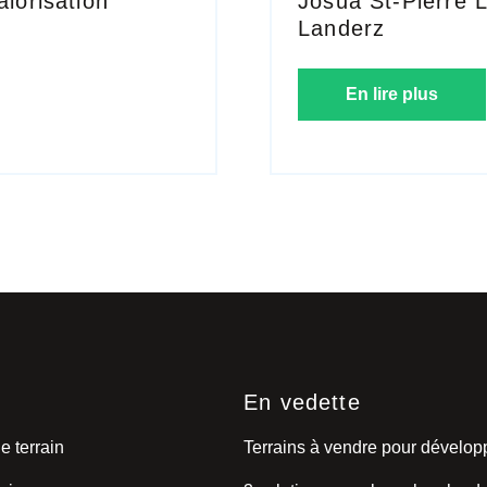
alorisation
Josua St-Pierre L
Landerz
En lire plus
s
En vedette
e terrain
Terrains à vendre pour dévelo