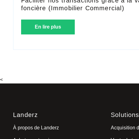
Faciliter nos transactions grâce à la v
foncière (Immobilier Commercial)
En lire plus
<
Landerz
Solution
À propos de Landerz
Acquisition d